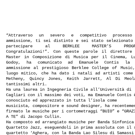
INFO
“Attraverso un severo e competitivo processo
ammissione, ti sei distinto e sei stato selezionato
partecipare al BERKLEE MASTER’S PROGR
Congratulazioni!”. Con queste parole il direttore
Master in Composizione di Musica per il Cinema, L
Godoy, ha comunicato ad Emanuele Contis la 
ammissione al prestigioso Berklee College of Music
luogo mitico, che ha dato i natali ad artisti come
Metheny, Quincy Jones, Keith Jarrett, Al Di Meo
tantissimi altri.
Ha una laurea in Ingegneria Civile all’Università di
Cagliari con il massimo dei voti, ma Emanuele Contis 
conosciuto ed apprezzato in tutta l’isola come
musicista, compositore e sound designer, ha recenteme
firmato le musiche per i cortometraggi “BUIO” e “GRAZ
A TE” di Jacopo Cullin.
Ha composto ed arrangiato musiche per Banda Sinfonica
Quartetto Jazz, eseguendoli in prima assoluta con il 
quartetto ‘Aghera, con la Banda Lao Silesu di Samassi