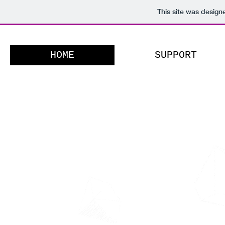
This site was design
HOME
SUPPORT
Emanuele
Contis
musician
composer